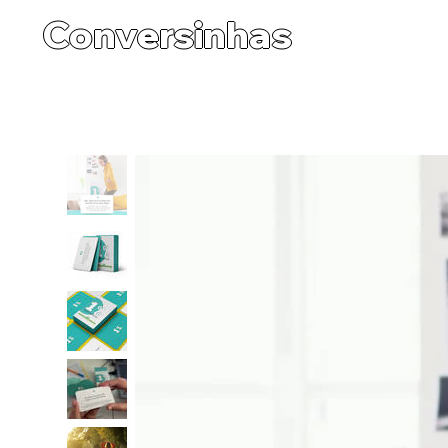
Conversinhas
Início
>
1% Pequenas Ações Grandes Revoluções