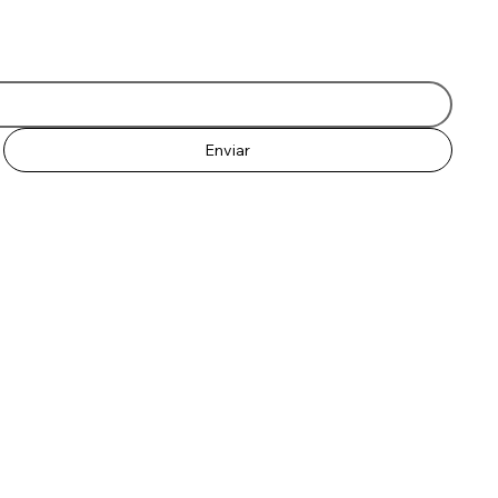
Enviar
© 2035 por Coversinhas