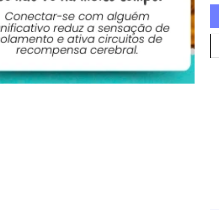
Co
Es
in
e 
tr
qu
se
ou
qu