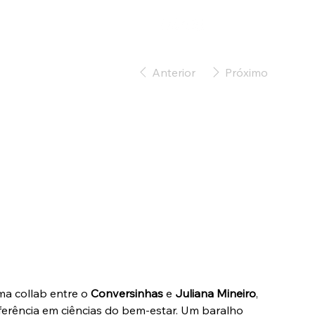
Anterior
Próximo
1% Pequenas Ações
Grandes
Revoluções
SKU
U:
OC004
OC004
ço
Preço
 117,00
R$ 55,00
inal
promocional
a collab entre o
Conversinhas
e
Juliana Mineiro
,
ferência em ciências do bem-estar. Um baralho