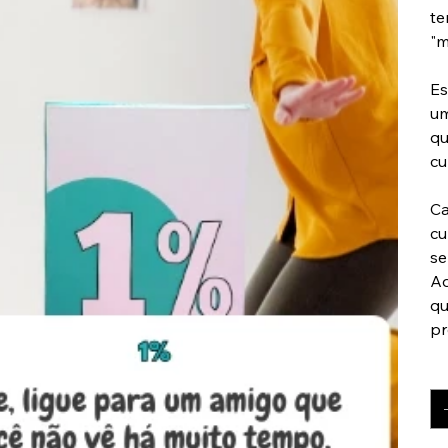
te
"m
Es
um
qu
cu
Ca
cu
se
Aq
qu
pr
Qu