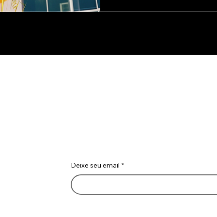
para humanos, por huma
Vamos Conver
Deixe seu email
*