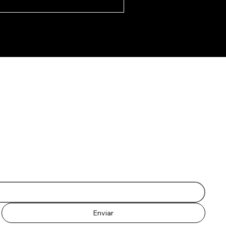
nos
sar
Enviar