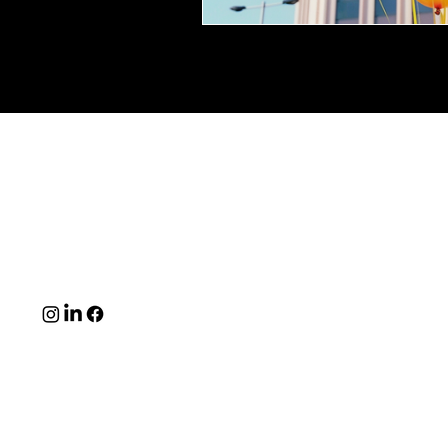
Feito 
contato@conversinhas.com.br
CNPJ/MF sob o nº. CNPJ 17.443.671/0001-20, com sede na Rua
Treze de Maio 01203 - Bela Vista - São Paulo/SP