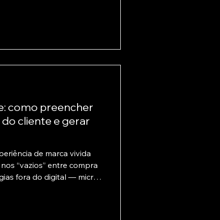
e: como preencher
 do cliente e gerar
periência de marca vivida
e nos “vazios” entre compra
gias fora do digital — micro-
riências e jornadas pós-
rcepção de cuidado e