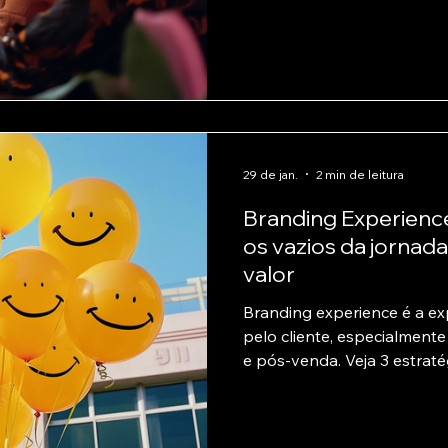
29 de jan.
2 min de leitura
Branding Experienc
os vazios da jornada
valor
Branding experience é a ex
pelo cliente, especialment
e pós-venda. Veja 3 estraté
jogos emocionais, gift-expe
venda — para aumentar pe
fortalecer a marca.