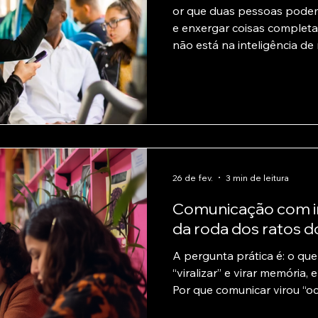
or que duas pessoas podem
e enxergar coisas complet
não está na inteligência de
26 de fev.
3 min de leitura
Comunicação com i
da roda dos ratos 
A pergunta prática é: o q
“viralizar” e virar memória,
Por que comunicar virou “o