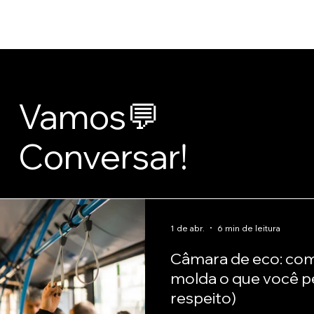
Início
Loja
Sobre Nós
Recursos Gratuitos
Contato
Artigos
Vamos💬
Conversar!
1 de abr.
6 min de leitura
Câmara de eco: com
molda o que você pe
respeito)