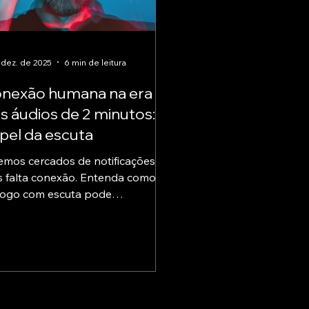
 dez. de 2025
6 min de leitura
nexão humana na era
s áudios de 2 minutos: o
pel da escuta
emos cercados de notificações,
 falta conexão. Entenda como o
logo com escuta pode
nsformar relações e como
eçar hoje.