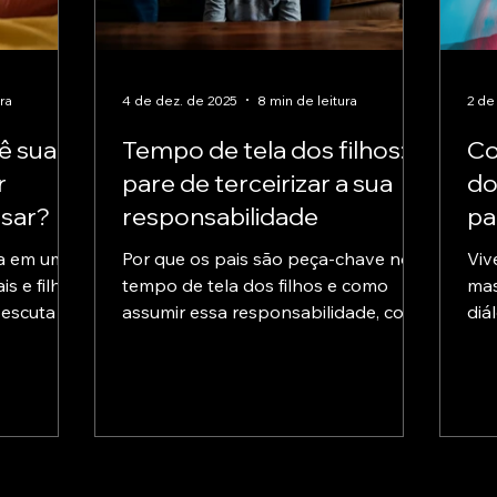
ra
4 de dez. de 2025
8 min de leitura
2 de
vê sua
Tempo de tela dos filhos:
Co
r
pare de terceirizar a sua
do
sar?
responsabilidade
pa
a em um
Por que os pais são peça-chave no
Viv
s e filhos,
tempo de tela dos filhos e como
mas
escuta e
assumir essa responsabilidade, com
diá
ínculos.
limites práticos e alternativas às
tra
telas.
com