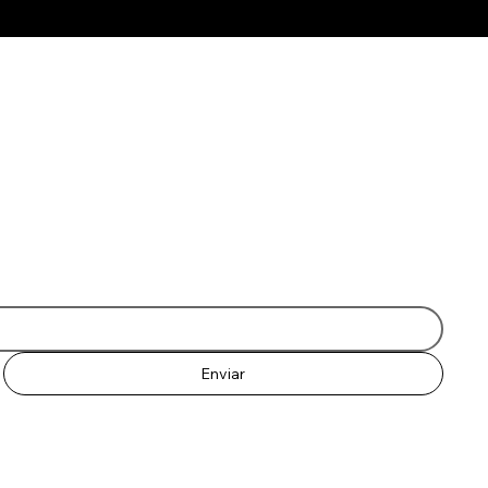
nos
sar
Enviar
© 2035 por Coversinhas