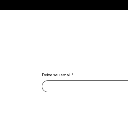
para humanos, por huma
Vamos Conver
Deixe seu email
*