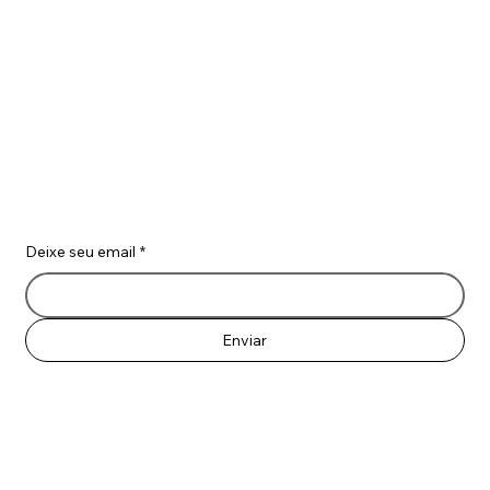
CNPJ/MF sob o nº. CNPJ 17.443.671/0001-20, com sede na
Rua Treze de Maio 01203 - Bela Vista - São Paulo/SP
Vamos Conversar
Deixe seu email
*
Enviar
Política de Privacidade