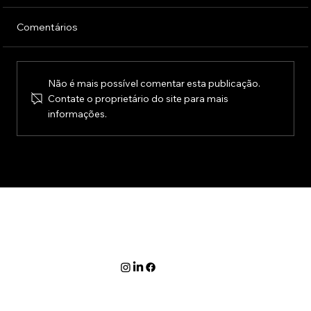
Comentários
Não é mais possível comentar esta publicação.
Contate o proprietário do site para mais
informações.
Branding Experience: como preencher os
vazios da jornada do cliente e gerar valor
Feito para humanos, por humanos
contato@conversinhas.com.br